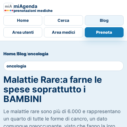
miAgenda
prenotazioni mediche
Home
Cerca
Blog
Area utenti
Area medici
Prenota
Home
/
Blog
/
oncologia
oncologia
Malattie Rare:a farne le
spese soprattutto i
BAMBINI
Le malattie rare sono più di 6.000 e rappresentano
un quarto di tutte le forme di cancro, un dato
comunque preoccupante, visto che fanno la loro