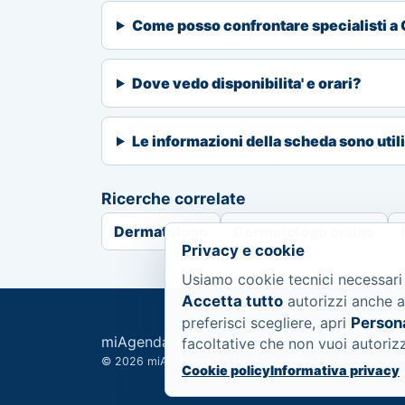
Come posso confrontare specialisti 
Dove vedo disponibilita' e orari?
Le informazioni della scheda sono util
Ricerche correlate
Dermatologo
Dermatologo online
Privacy e cookie
Usiamo cookie tecnici necessari
Accetta tutto
autorizzi anche a
preferisci scegliere, apri
Person
miAgenda
facoltative che non vuoi autoriz
© 2026 miAgenda S.R.L.
P.IVA 01937550760
Cookie policy
Informativa privacy