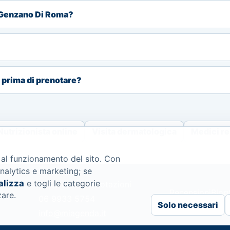
a Genzano Di Roma?
i prima di prenotare?
Nutrizionista online
Visita dermatologica
Medici re
 al funzionamento del sito. Con
nalytics e marketing; se
alizza
e togli le categorie
Assistenza prenotazioni
Recensioni
Blog
zare.
06 9933 5754
Solo necessari
info@miagenda.it