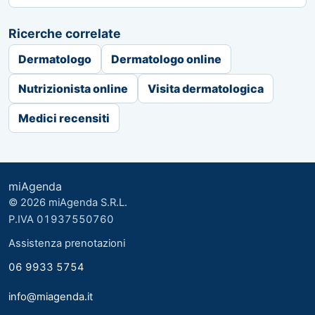
Ricerche correlate
Dermatologo
Dermatologo online
Nutrizionista online
Visita dermatologica
Medici recensiti
miAgenda
© 2026 miAgenda S.R.L.
P.IVA 01937550760
Assistenza prenotazioni
06 9933 5754
info@miagenda.it