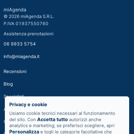
miAgenda
© 2026 miAgenda S.R.L.
P.IVA 01937550760
Assistenza prenotazioni
06 9933 5754
info@miagenda.it
Recensioni
Blog
Specialisti
Privacy e cookie
Area medici
Usiamo cookie tecnici necessari al funzionamento
Accetta tutto
del sito. Con
autorizzi anche
Contatti
analytics e marketing; se preferisci scegliere, apri
Personalizza
e togli le categorie facoltative che