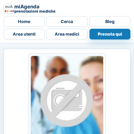
miAgenda
prenotazioni mediche
Home
Cerca
Blog
Area utenti
Area medici
Prenota qui