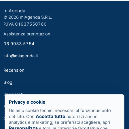
miAgenda
© 2026 miAgenda S.R.L.
P.IVA 01937550760
Assistenza prenotazioni
06 9933 5754
info@miagenda.it
Recensioni
Blog
Specialisti
Privacy e cookie
Area medici
Usiamo cookie tecnici necessari al funzionamento
Accetta tutto
del sito. Con
autorizzi anche
Contatti
analytics e marketing; se preferisci scegliere, apri
Personalizza
e togli le categorie facoltative che