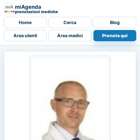
miAgenda
prenotazioni mediche
Home
Cerca
Blog
Area utenti
Area medici
Prenota qui