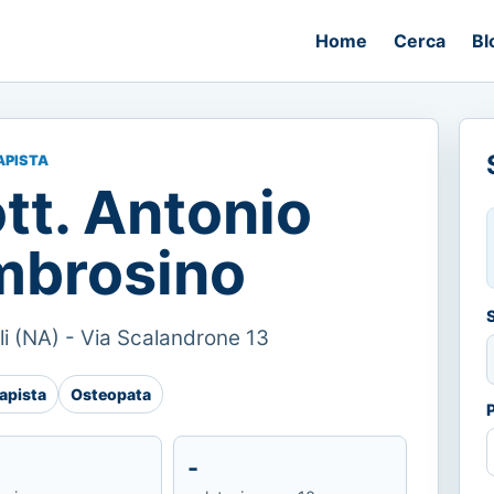
Home
Cerca
Bl
APISTA
tt. Antonio
brosino
i (NA) - Via Scalandrone 13
rapista
Osteopata
-