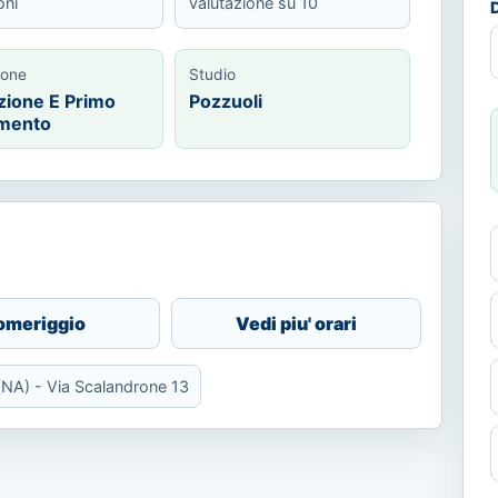
oni
valutazione su 10
D
ione
Studio
zione E Primo
Pozzuoli
amento
omeriggio
Vedi piu' orari
(NA) - Via Scalandrone 13