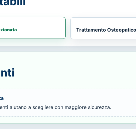
abili
Trattamento Osteopatico
ezionata
nti
ta
ienti aiutano a scegliere con maggiore sicurezza.