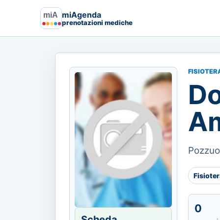
miAgenda
prenotazioni mediche
FISIOTER
Do
Am
Pozzuol
Fisiote
0
Scheda