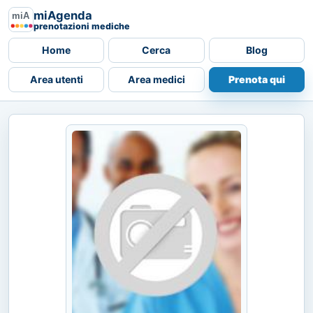
miAgenda
prenotazioni mediche
Home
Cerca
Blog
Area utenti
Area medici
Prenota qui