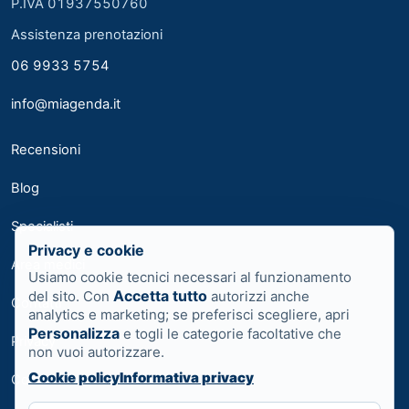
P.IVA 01937550760
Assistenza prenotazioni
06 9933 5754
info@miagenda.it
Recensioni
Blog
Specialisti
Privacy e cookie
Area medici
Usiamo cookie tecnici necessari al funzionamento
Accetta tutto
del sito. Con
autorizzi anche
Contatti
analytics e marketing; se preferisci scegliere, apri
Personalizza
e togli le categorie facoltative che
Privacy
non vuoi autorizzare.
Cookie policy
Informativa privacy
Cookie