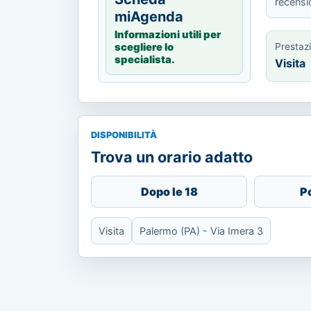
recensi
miAgenda
Informazioni utili per
Prestaz
scegliere lo
specialista.
Visita
DISPONIBILITÀ
Trova un orario adatto
Dopo le 18
P
Visita
Palermo (PA) - Via Imera 3