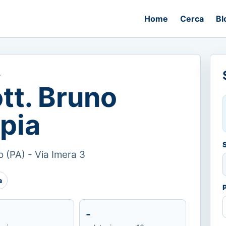
Home
Cerca
Bl
A
tt. Bruno
pia
 (PA) - Via Imera 3
a
-