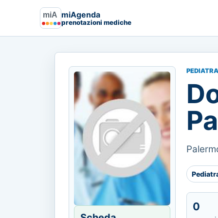
miAgenda
prenotazioni mediche
PEDIATR
Do
Pa
Palermo
Pediatr
0
Scheda