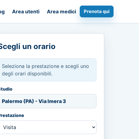
og
Area utenti
Area medici
Prenota qui
Scegli un orario
Seleziona la prestazione e scegli uno
degli orari disponibili.
Studio
Palermo (PA) - Via Imera 3
Prestazione