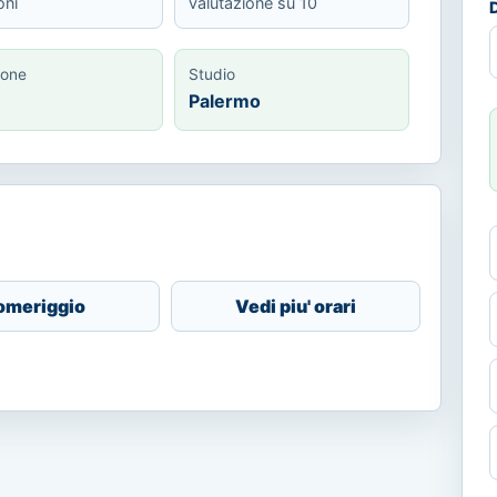
oni
valutazione su 10
D
ione
Studio
Palermo
omeriggio
Vedi piu' orari