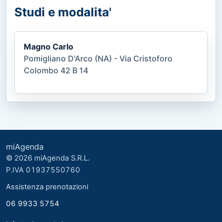
Studi e modalita'
Magno Carlo
Pomigliano D'Arco (NA) - Via Cristoforo
Colombo 42 B 14
miAgenda
© 2026 miAgenda S.R.L.
P.IVA 01937550760
Assistenza prenotazioni
06 9933 5754