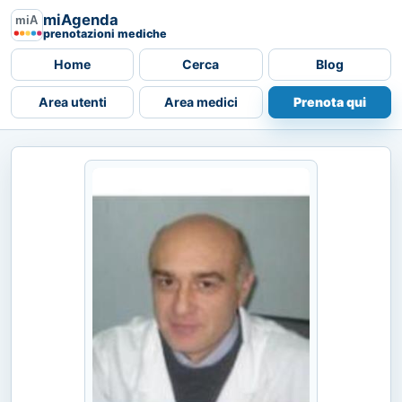
miAgenda
prenotazioni mediche
Home
Cerca
Blog
Area utenti
Area medici
Prenota qui