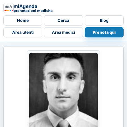
miAgenda
prenotazioni mediche
Home
Cerca
Blog
Area utenti
Area medici
Prenota qui