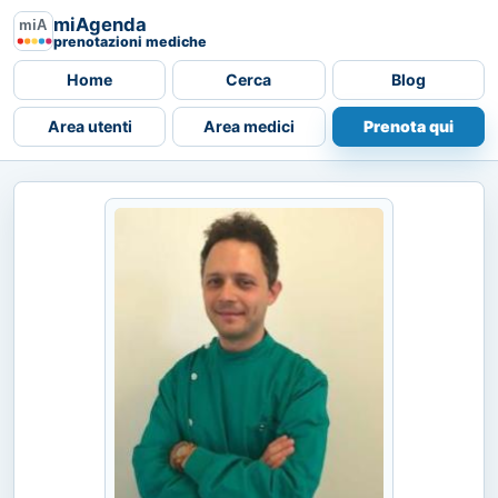
miAgenda
prenotazioni mediche
Home
Cerca
Blog
Area utenti
Area medici
Prenota qui