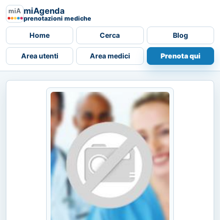
miAgenda
prenotazioni mediche
Home
Cerca
Blog
Area utenti
Area medici
Prenota qui