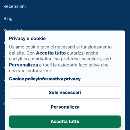
Recensioni
Blog
Specialisti
Privacy e cookie
Area medici
Usiamo cookie tecnici necessari al funzionamento
Accetta tutto
del sito. Con
autorizzi anche
Contatti
analytics e marketing; se preferisci scegliere, apri
Personalizza
e togli le categorie facoltative che
Privacy
non vuoi autorizzare.
Cookie policy
Informativa privacy
Cookie
Termini
Solo necessari
Impostazioni cookie
Personalizza
Accetta tutto
Prenota ora
Visita Ginecologica, Ostetrica, Senologica