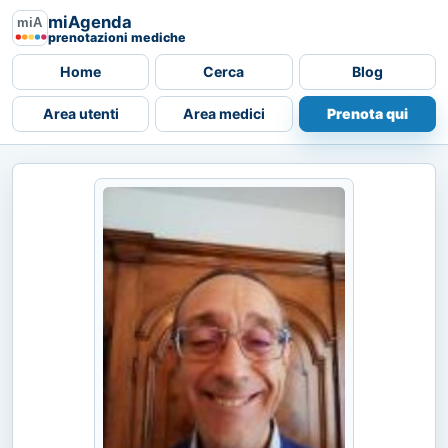
miAgenda
prenotazioni mediche
Home
Cerca
Blog
Area utenti
Area medici
Prenota qui