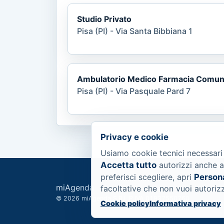
Studio Privato
Pisa (PI) - Via Santa Bibbiana 1
Ambulatorio Medico Farmacia Comuna
Pisa (PI) - Via Pasquale Pard 7
Privacy e cookie
Usiamo cookie tecnici necessari
Accetta tutto
autorizzi anche a
preferisci scegliere, apri
Person
miAgenda
facoltative che non vuoi autoriz
© 2026 miAgenda S.R.L.
P.IVA 01937550760
Cookie policy
Informativa privacy