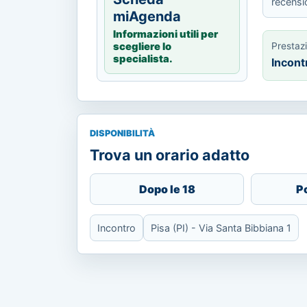
recensi
miAgenda
Informazioni utili per
Prestaz
scegliere lo
specialista.
Incont
DISPONIBILITÀ
Trova un orario adatto
Dopo le 18
P
Incontro
Pisa (PI) - Via Santa Bibbiana 1