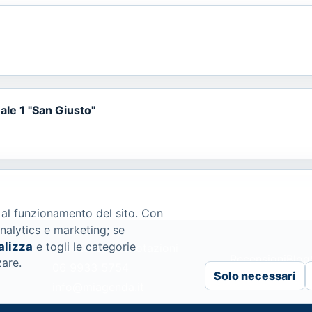
le 1 "San Giusto"
 al funzionamento del sito. Con
nalytics e marketing; se
alizza
e togli le categorie
Assistenza prenotazioni
Recensioni
Blog
zare.
06 9933 5754
Solo necessari
info@miagenda.it