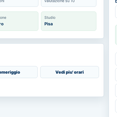
oni
valutazione su 10
D
ione
Studio
ro
Pisa
omeriggio
Vedi piu' orari