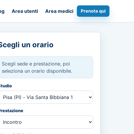
og
Area utenti
Area medici
Prenota qui
Scegli un orario
Scegli sede e prestazione, poi
seleziona un orario disponibile.
Studio
Prestazione