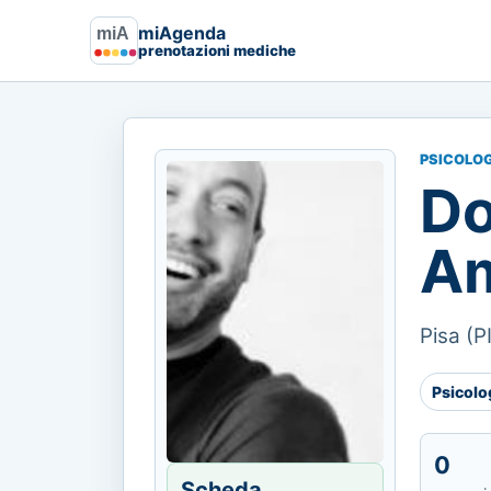
miAgenda
prenotazioni mediche
PSICOLO
Do
Am
Pisa (P
Psicolo
0
Scheda