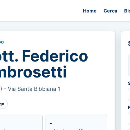
Home
Cerca
Bl
GO
tt. Federico
brosetti
I) - Via Santa Bibbiana 1
go
-