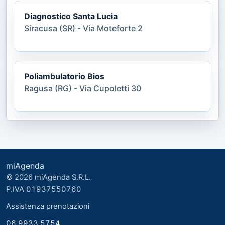
Diagnostico Santa Lucia
Siracusa (SR) - Via Moteforte 2
Poliambulatorio Bios
Ragusa (RG) - Via Cupoletti 30
miAgenda
© 2026 miAgenda S.R.L.
P.IVA 01937550760
Assistenza prenotazioni
06 9933 5754