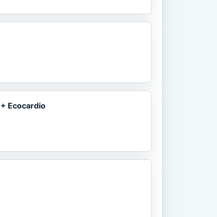
H
 + Ecocardio