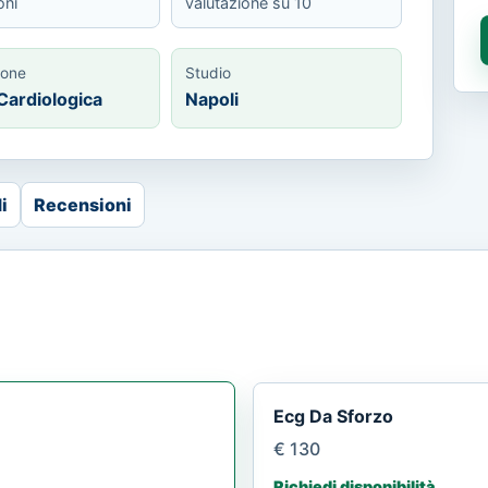
oni
valutazione su 10
ione
Studio
 Cardiologica
Napoli
i
Recensioni
Ecg Da Sforzo
€ 130
Richiedi disponibilità