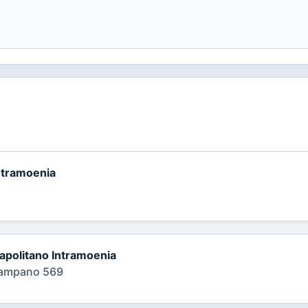
ntramoenia
apolitano Intramoenia
Campano 569