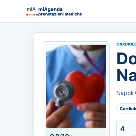
miAgenda
prenotazioni mediche
CARDIOL
Do
Na
Napoli 
Cardio
4