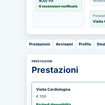
9,0/10
recensi
4 recensioni verificate
Prestaz
Visita
Prestazioni
Avvisami
Profilo
Stud
PRESTAZIONI
Prestazioni
Visita Cardiologica
€ 100
Richiedi disponibilità