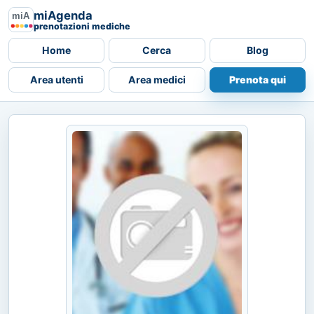
miAgenda
prenotazioni mediche
Home
Cerca
Blog
Area utenti
Area medici
Prenota qui