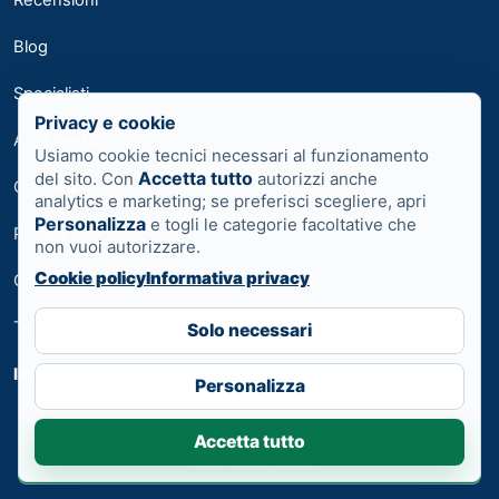
Blog
Specialisti
Privacy e cookie
Area medici
Usiamo cookie tecnici necessari al funzionamento
Accetta tutto
del sito. Con
autorizzi anche
Contatti
analytics e marketing; se preferisci scegliere, apri
Personalizza
e togli le categorie facoltative che
Privacy
non vuoi autorizzare.
Cookie policy
Informativa privacy
Cookie
Termini
Solo necessari
Impostazioni cookie
Personalizza
Accetta tutto
Prenota ora
Visita Osteopatica