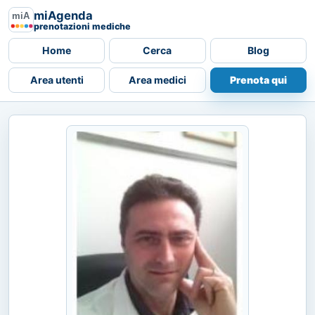
miAgenda
prenotazioni mediche
Home
Cerca
Blog
Area utenti
Area medici
Prenota qui