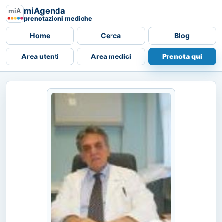
miAgenda
prenotazioni mediche
Home
Cerca
Blog
Area utenti
Area medici
Prenota qui