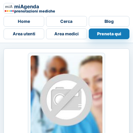
miAgenda
prenotazioni mediche
Home
Cerca
Blog
Area utenti
Area medici
Prenota qui