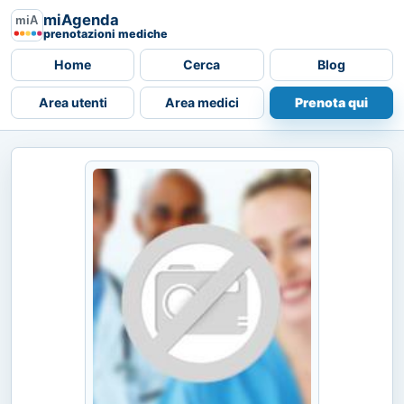
miAgenda
prenotazioni mediche
Home
Cerca
Blog
Area utenti
Area medici
Prenota qui