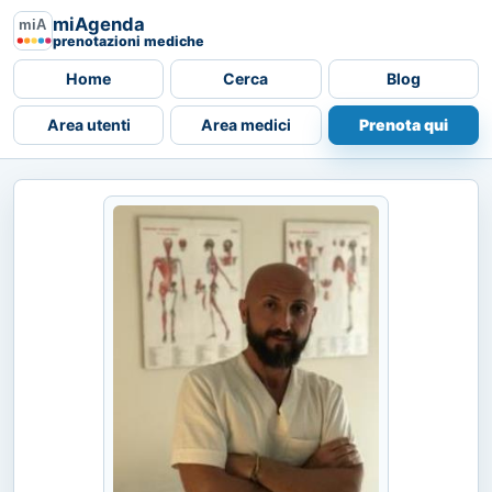
miAgenda
prenotazioni mediche
Home
Cerca
Blog
Area utenti
Area medici
Prenota qui