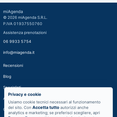
miAgenda
© 2026 miAgenda S.R.L.
P.IVA 01937550760
Assistenza prenotazioni
06 9933 5754
info@miagenda.it
Recensioni
Blog
Specialisti
Privacy e cookie
Area medici
Usiamo cookie tecnici necessari al funzionamento
Accetta tutto
del sito. Con
autorizzi anche
Contatti
analytics e marketing; se preferisci scegliere, apri