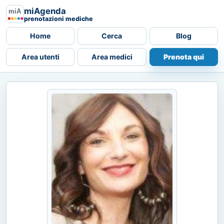
miAgenda
prenotazioni mediche
Home
Cerca
Blog
Area utenti
Area medici
Prenota qui