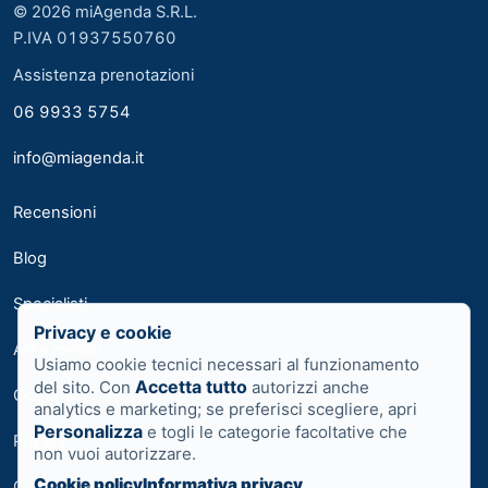
© 2026 miAgenda S.R.L.
P.IVA 01937550760
Assistenza prenotazioni
06 9933 5754
info@miagenda.it
Recensioni
Blog
Specialisti
Privacy e cookie
Area medici
Usiamo cookie tecnici necessari al funzionamento
Accetta tutto
del sito. Con
autorizzi anche
Contatti
analytics e marketing; se preferisci scegliere, apri
Personalizza
e togli le categorie facoltative che
Privacy
non vuoi autorizzare.
Cookie policy
Informativa privacy
Cookie