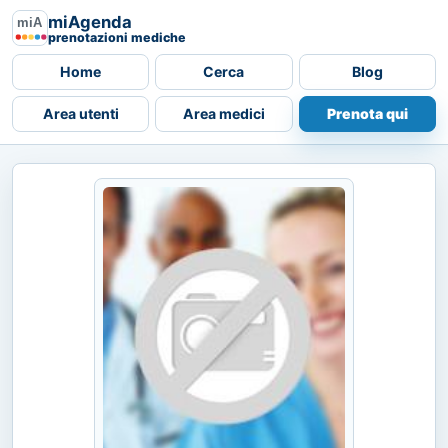
miAgenda
prenotazioni mediche
Home
Cerca
Blog
Area utenti
Area medici
Prenota qui