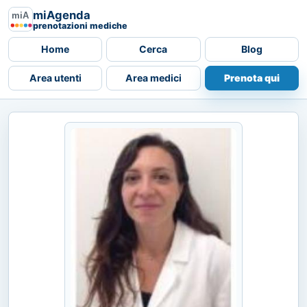
miAgenda
prenotazioni mediche
Home
Cerca
Blog
Area utenti
Area medici
Prenota qui