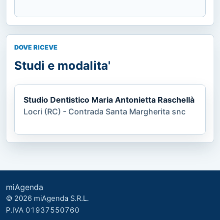
DOVE RICEVE
Studi e modalita'
Studio Dentistico Maria Antonietta Raschellà
Locri (RC) - Contrada Santa Margherita snc
miAgenda
© 2026 miAgenda S.R.L.
P.IVA 01937550760