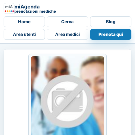
miAgenda
prenotazioni mediche
Home
Cerca
Blog
Area utenti
Area medici
Prenota qui