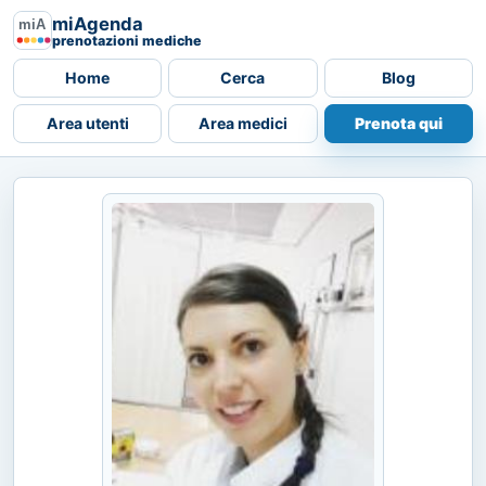
miAgenda
prenotazioni mediche
Home
Cerca
Blog
Area utenti
Area medici
Prenota qui