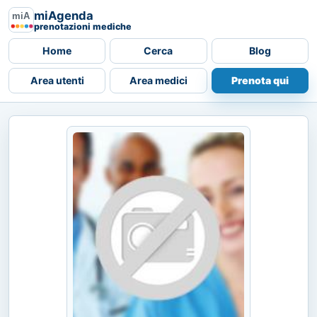
miAgenda
prenotazioni mediche
Home
Cerca
Blog
Area utenti
Area medici
Prenota qui