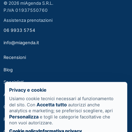
© 2026 miAgenda S.R.L.
P.IVA 01937550760
Assistenza prenotazioni
06 9933 5754
info@miagenda.it
Recensioni
Blog
Specialisti
Privacy e cookie
Area medici
Usiamo cookie tecnici necessari al funzionamento
Accetta tutto
del sito. Con
autorizzi anche
Contatti
analytics e marketing; se preferisci scegliere, apri
Personalizza
e togli le categorie facoltative che
Privacy
non vuoi autorizzare.
Cookie policy
Informativa privacy
Cookie