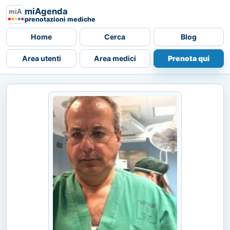
miAgenda
prenotazioni mediche
Home
Cerca
Blog
Area utenti
Area medici
Prenota qui