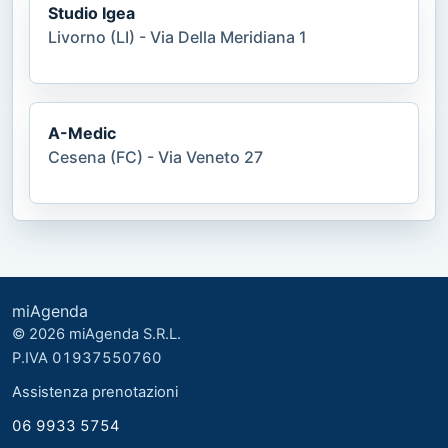
Studio Igea
Livorno (LI) - Via Della Meridiana 1
A-Medic
Cesena (FC) - Via Veneto 27
miAgenda
© 2026 miAgenda S.R.L.
P.IVA 01937550760
Assistenza prenotazioni
06 9933 5754