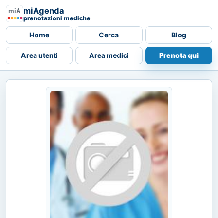
miAgenda
prenotazioni mediche
Home
Cerca
Blog
Area utenti
Area medici
Prenota qui