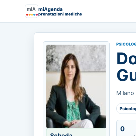
miAgenda
prenotazioni mediche
PSICOLO
Do
G
Milano 
Psicolo
0
Scheda