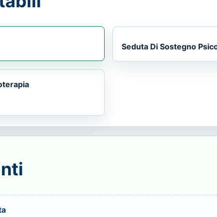
abili
Seduta Di Sostegno Psic
oterapia
nti
ta