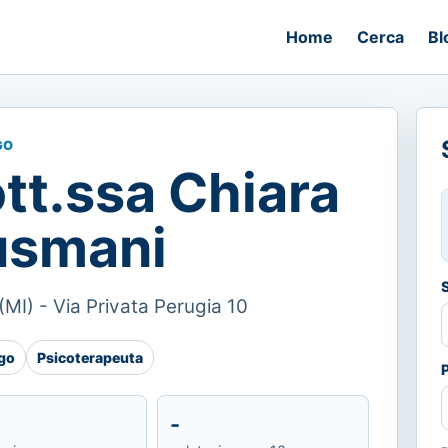
Home
Cerca
Bl
GO
tt.ssa Chiara
usmani
(MI) - Via Privata Perugia 10
go
Psicoterapeuta
-