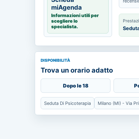
recensi
miAgenda
Informazioni utili per
Prestaz
scegliere lo
specialista.
Seduta
DISPONIBILITÀ
Trova un orario adatto
Dopo le 18
P
Seduta Di Psicoterapia
Milano (MI) - Via Pr