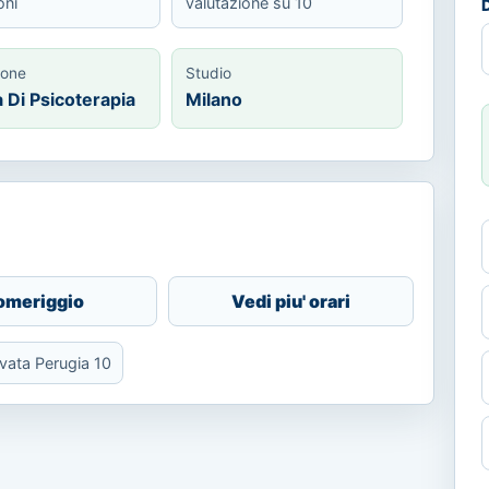
oni
valutazione su 10
D
ione
Studio
 Di Psicoterapia
Milano
omeriggio
Vedi piu' orari
ivata Perugia 10