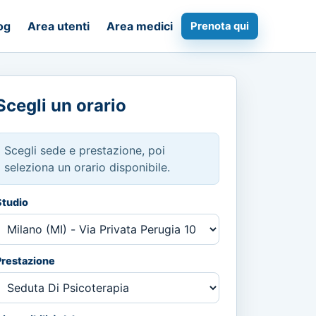
og
Area utenti
Area medici
Prenota qui
Scegli un orario
Scegli sede e prestazione, poi
seleziona un orario disponibile.
Studio
Prestazione