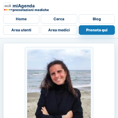
miAgenda
prenotazioni mediche
Home
Cerca
Blog
Area utenti
Area medici
Prenota qui