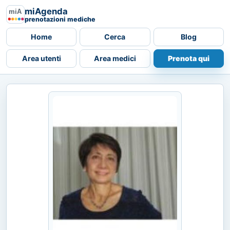
miAgenda
prenotazioni mediche
Home
Cerca
Blog
Area utenti
Area medici
Prenota qui