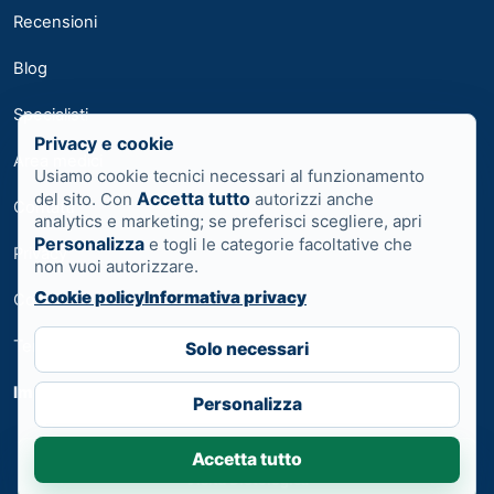
Recensioni
Blog
Specialisti
Privacy e cookie
Area medici
Usiamo cookie tecnici necessari al funzionamento
Accetta tutto
del sito. Con
autorizzi anche
Contatti
analytics e marketing; se preferisci scegliere, apri
Personalizza
e togli le categorie facoltative che
Privacy
non vuoi autorizzare.
Cookie policy
Informativa privacy
Cookie
Termini
Solo necessari
Impostazioni cookie
Personalizza
Accetta tutto
Prenota ora
Visita Dietologica