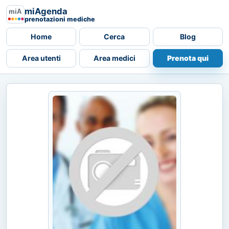
miAgenda
prenotazioni mediche
Home
Cerca
Blog
Area utenti
Area medici
Prenota qui