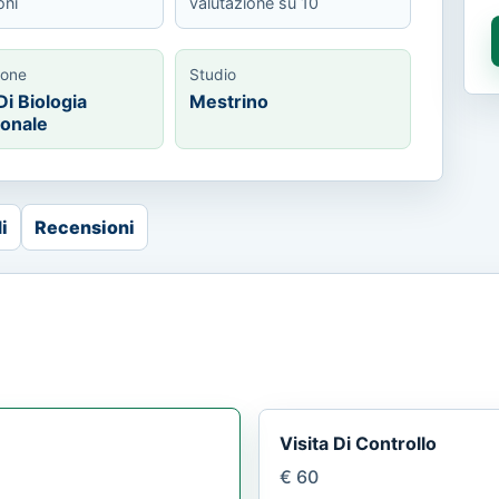
oni
valutazione su 10
ione
Studio
Di Biologia
Mestrino
ionale
i
Recensioni
Visita Di Controllo
€ 60