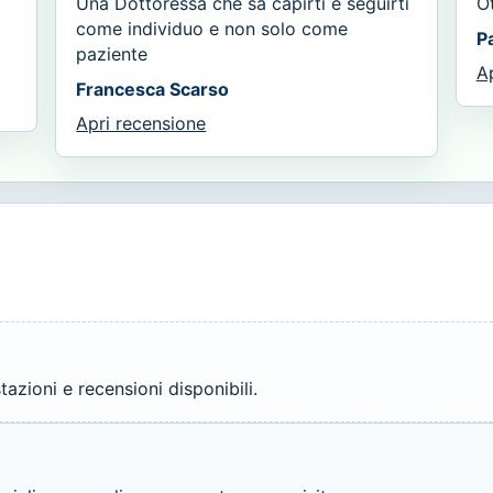
Una Dottoressa che sa capirti e seguirti
O
come individuo e non solo come
P
paziente
A
Francesca Scarso
Apri recensione
azioni e recensioni disponibili.