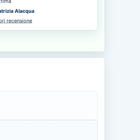
ttima
atrizia Alacqua
pri recensione