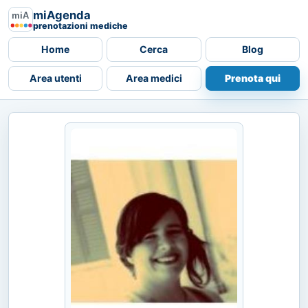
miAgenda
prenotazioni mediche
Home
Cerca
Blog
Area utenti
Area medici
Prenota qui