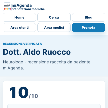
miAgenda
prenotazioni mediche
Home
Cerca
Blog
Area utenti
Area medici
Prenota
RECENSIONE VERIFICATA
Dott. Aldo Ruocco
Neurologo - recensione raccolta da paziente
miAgenda.
10
/10