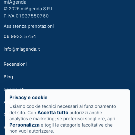
miAgenda
© 2026 miAgenda S.R.L.
P.IVA 01937550760
Assistenza prenotazioni
06 9933 5754
info@miagenda.it
Recensioni
Blog
Specialisti
Privacy e cookie
Area medici
Usiamo cookie tecnici necessari al funzionamento
Accetta tutto
del sito. Con
autorizzi anche
Contatti
analytics e marketing; se preferisci scegliere, apri
Personalizza
e togli le categorie facoltative che
Privacy
non vuoi autorizzare.