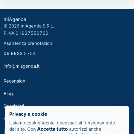
miAgenda
© 2026 miAgenda S.R.L.
P.IVA 01937550760
Assistenza prenotazioni
06 9933 5754
info@miagenda.it
Recensioni
Blog
Specialisti
Privacy e cookie
Area medici
Usiamo cookie tecnici necessari al funzionamento
Accetta tutto
del sito. Con
autorizzi anche
Contatti