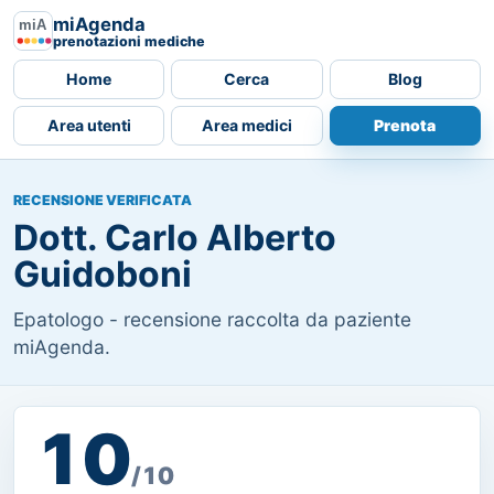
miAgenda
prenotazioni mediche
Home
Cerca
Blog
Area utenti
Area medici
Prenota
RECENSIONE VERIFICATA
Dott. Carlo Alberto
Guidoboni
Epatologo - recensione raccolta da paziente
miAgenda.
10
/10