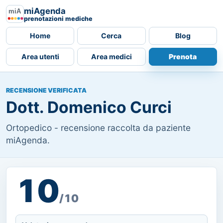
miAgenda
prenotazioni mediche
Home
Cerca
Blog
Area utenti
Area medici
Prenota
RECENSIONE VERIFICATA
Dott. Domenico Curci
Ortopedico - recensione raccolta da paziente
miAgenda.
10
/10