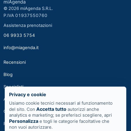
miAgenda
© 2026 miAgenda S.R.L.
P.IVA 01937550760
Assistenza prenotazioni
06 9933 5754
info@miagenda.it
Recensioni
Blog
Specialisti
Privacy e cookie
Area medici
Usiamo cookie tecnici necessari al funzionamento
Accetta tutto
del sito. Con
autorizzi anche
Contatti
analytics e marketing; se preferisci scegliere, apri
Personalizza
e togli le categorie facoltative che
Privacy
non vuoi autorizzare.