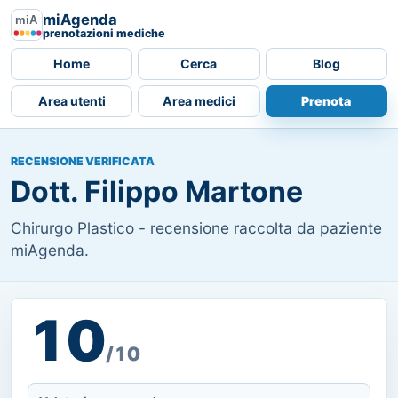
miAgenda
prenotazioni mediche
Home
Cerca
Blog
Area utenti
Area medici
Prenota
RECENSIONE VERIFICATA
Dott. Filippo Martone
Chirurgo Plastico - recensione raccolta da paziente
miAgenda.
10
/10