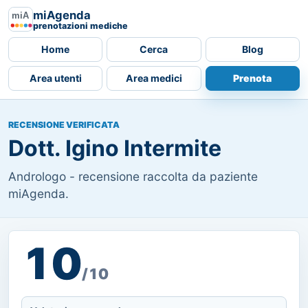
miAgenda
prenotazioni mediche
Home
Cerca
Blog
Area utenti
Area medici
Prenota
RECENSIONE VERIFICATA
Dott. Igino Intermite
Andrologo - recensione raccolta da paziente
miAgenda.
10
/10