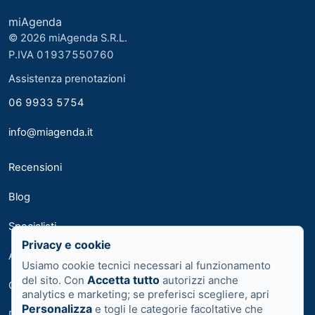
miAgenda
© 2026 miAgenda S.R.L.
P.IVA 01937550760
Assistenza prenotazioni
06 9933 5754
info@miagenda.it
Recensioni
Blog
Specialisti
Privacy e cookie
Area medici
Usiamo cookie tecnici necessari al funzionamento
Accetta tutto
del sito. Con
autorizzi anche
Contatti
analytics e marketing; se preferisci scegliere, apri
Personalizza
e togli le categorie facoltative che
Privacy