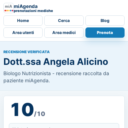
miAgenda
prenotazioni mediche
Home
Cerca
Blog
Area utenti
Area medici
Prenota
RECENSIONE VERIFICATA
Dott.ssa Angela Alicino
Biologo Nutrizionista - recensione raccolta da
paziente miAgenda.
10
/10