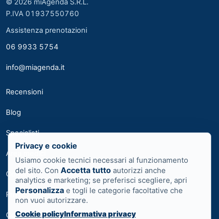
© 2026 miAgenda S.R.L.
P.IVA 01937550760
Assistenza prenotazioni
06 9933 5754
info@miagenda.it
Recensioni
Blog
Specialisti
Privacy e cookie
Area medici
Usiamo cookie tecnici necessari al funzionamento
Accetta tutto
del sito. Con
autorizzi anche
Contatti
analytics e marketing; se preferisci scegliere, apri
Personalizza
e togli le categorie facoltative che
Privacy
non vuoi autorizzare.
Cookie policy
Informativa privacy
Cookie