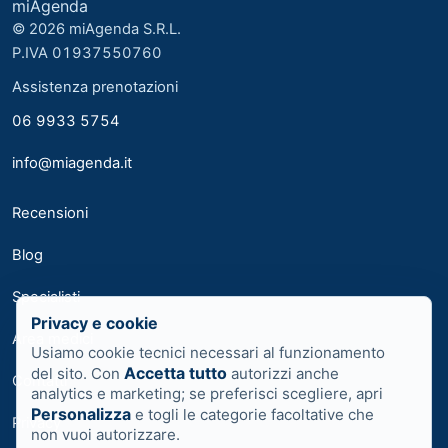
miAgenda
© 2026 miAgenda S.R.L.
P.IVA 01937550760
Assistenza prenotazioni
06 9933 5754
info@miagenda.it
Recensioni
Blog
Specialisti
Privacy e cookie
Area medici
Usiamo cookie tecnici necessari al funzionamento
Accetta tutto
del sito. Con
autorizzi anche
Contatti
analytics e marketing; se preferisci scegliere, apri
Personalizza
e togli le categorie facoltative che
Privacy
non vuoi autorizzare.