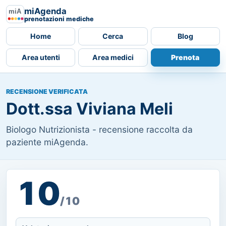
miAgenda
prenotazioni mediche
Home
Cerca
Blog
Area utenti
Area medici
Prenota
RECENSIONE VERIFICATA
Dott.ssa Viviana Meli
Biologo Nutrizionista - recensione raccolta da
paziente miAgenda.
10
/10