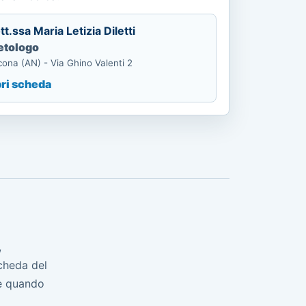
tt.ssa Maria Letizia Diletti
etologo
ona (AN) - Via Ghino Valenti 2
ri scheda
,
scheda del
ne quando