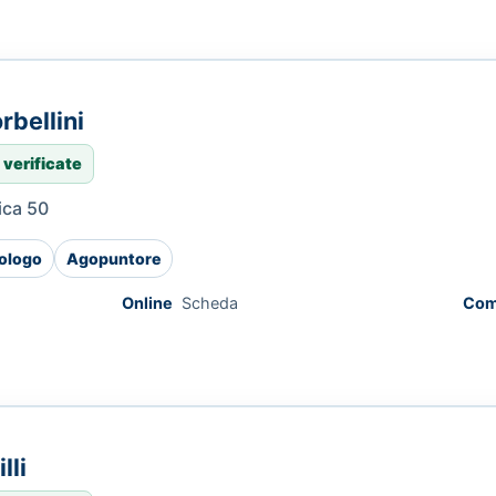
rbellini
 verificate
ica 50
ologo
Agopuntore
Online
Scheda
Com
lli