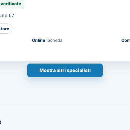
 verificate
luno 67
tore
Online
Scheda
Com
Mostra altri specialisti
e