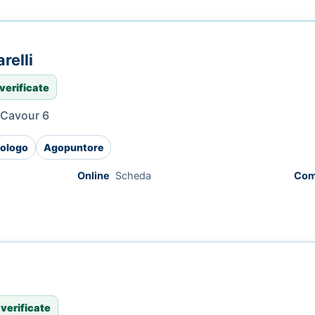
arelli
verificate
a Cavour 6
ologo
Agopuntore
Online
Scheda
Com
 verificate