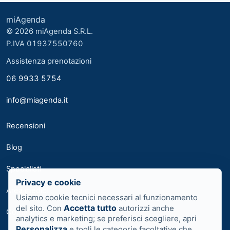
miAgenda
© 2026 miAgenda S.R.L.
P.IVA 01937550760
Assistenza prenotazioni
06 9933 5754
info@miagenda.it
Recensioni
Blog
Specialisti
Privacy e cookie
Area medici
Usiamo cookie tecnici necessari al funzionamento
Accetta tutto
del sito. Con
autorizzi anche
Contatti
analytics e marketing; se preferisci scegliere, apri
Personalizza
e togli le categorie facoltative che