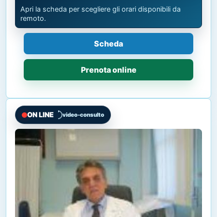
Apri la scheda per scegliere gli orari disponibili da
remoto.
Scheda
Prenota online
ON LINE
video-consulto