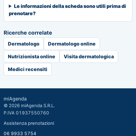
Le informazioni della scheda sono utili prima di
prenotare?
Ricerche correlate
Dermatologo
Dermatologo online
Nutrizionista online
Visita dermatologica
Medici recensiti
miAgenda
© 2026 miAgenda S.R.L.
P.IVA 01937550760
Assistenza prenotazioni
06 9933 5754