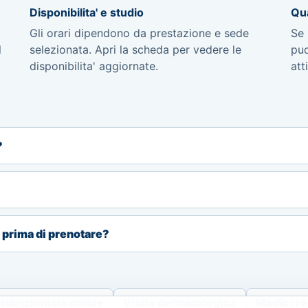
Disponibilita' e studio
Qua
Gli orari dipendono da prestazione e sede
Se 
l
selezionata. Apri la scheda per vedere le
puo
disponibilita' aggiornate.
att
?
i prima di prenotare?
Nutrizionista online
Visita dermatologica
Medici re