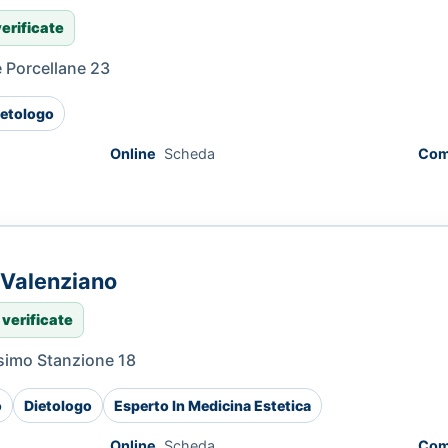
verificate
e Porcellane 23
etologo
Online
Scheda
Com
 Valenziano
 verificate
ssimo Stanzione 18
o
Dietologo
Esperto In Medicina Estetica
Online
Scheda
Com