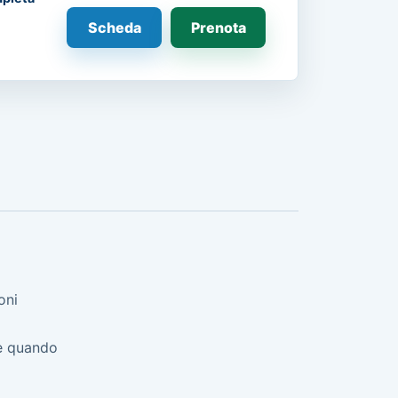
Scheda
Prenota
oni
ne quando