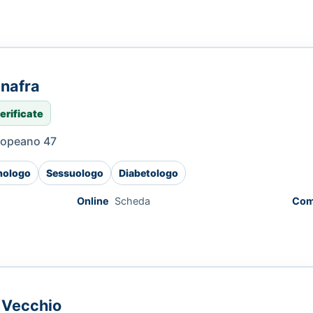
enafra
erificate
Tropeano 47
nologo
Sessuologo
Diabetologo
Online
Scheda
Com
l Vecchio