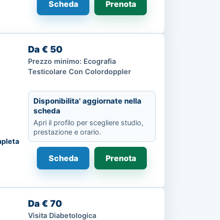
Scheda
Prenota
Da € 50
Prezzo minimo: Ecografia
Testicolare Con Colordoppler
Disponibilita' aggiornate nella
scheda
Apri il profilo per scegliere studio,
prestazione e orario.
pleta
Scheda
Prenota
Da € 70
Visita Diabetologica