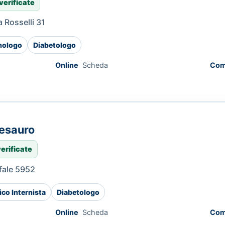
verificate
 Rosselli 31
nologo
Diabetologo
Online
Scheda
Com
Tesauro
verificate
fale 5952
co Internista
Diabetologo
Online
Scheda
Com