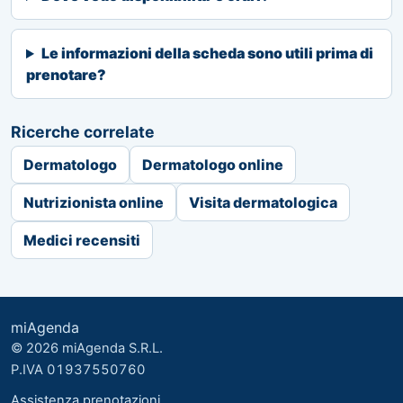
Le informazioni della scheda sono utili prima di
prenotare?
Ricerche correlate
Dermatologo
Dermatologo online
Nutrizionista online
Visita dermatologica
Medici recensiti
miAgenda
© 2026 miAgenda S.R.L.
P.IVA 01937550760
Assistenza prenotazioni