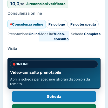
10,0
3 recensioni verificate
/10
Consulenza online
Consulenza online
Psicologo
Psicoterapeuta
Prenotazione
Online
Modalita'
Video-
Scheda
Completa
consulto
Visita
ON LINE
Video-consulto prenotabile
Apri la scheda per scegliere gli orari disponibili da
remoto.
Scheda